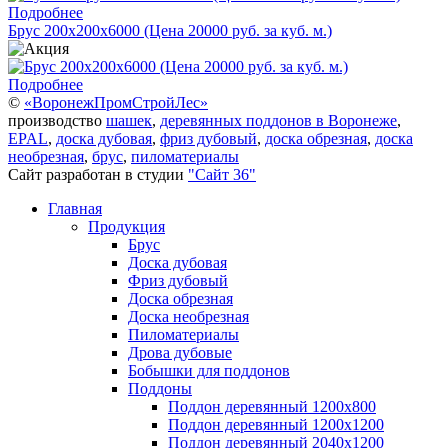
Подробнее
Брус 200х200х6000 (Цена 20000 руб. за куб. м.)
Подробнее
©
«ВоронежПромСтройЛес»
производство
шашек
,
деревянных поддонов в Воронеже
,
EPAL
,
доска дубовая
,
фриз дубовый
,
доска обрезная
,
доска
необрезная
,
брус
,
пиломатериалы
Сайт разработан в студии
"Сайт 36"
Главная
Продукция
Брус
Доска дубовая
Фриз дубовый
Доска обрезная
Доска необрезная
Пиломатериалы
Дрова дубовые
Бобышки для поддонов
Поддоны
Поддон деревянный 1200х800
Поддон деревянный 1200х1200
Поддон деревянный 2040х1200