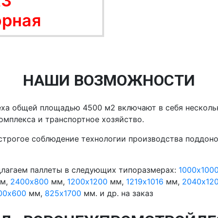
АЗ
орная
НАШИ ВОЗМОЖНОСТИ
ха общей площадью 4500 м2 включают в себя нескольк
омплекса и транспортное хозяйство.
строгое соблюдение технологии производства поддоно
лагаем паллеты в следующих типоразмерах:
1000x100
м,
2400х800
мм,
1200х1200
мм,
1219х1016
мм,
2040х12
00х600
мм,
825х1700
мм. и др. на заказ