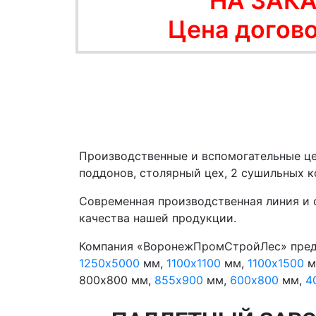
НА ЗАК
Цена догов
Производственные и вспомогательные це
поддонов, столярный цех, 2 сушильных к
Современная производственная линия и 
качества нашей продукции.
Компания «ВоронежПромСтройЛес» пред
1250х5000
мм,
1100х1100
мм,
1100х1500
м
800x800 мм,
855х900
мм,
600х800
мм,
4