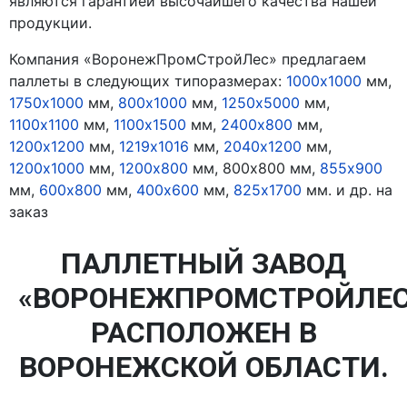
являются гарантией высочайшего качества нашей
продукции.
Компания «ВоронежПромСтройЛес» предлагаем
паллеты в следующих типоразмерах:
1000x1000
мм,
1750х1000
мм,
800х1000
мм,
1250х5000
мм,
1100х1100
мм,
1100х1500
мм,
2400х800
мм,
1200х1200
мм,
1219х1016
мм,
2040х1200
мм,
1200х1000
мм,
1200х800
мм, 800x800 мм,
855х900
мм,
600х800
мм,
400х600
мм,
825х1700
мм. и др. на
заказ
ПАЛЛЕТНЫЙ ЗАВОД
«ВОРОНЕЖПРОМСТРОЙЛЕС
РАСПОЛОЖЕН В
ВОРОНЕЖСКОЙ ОБЛАСТИ.