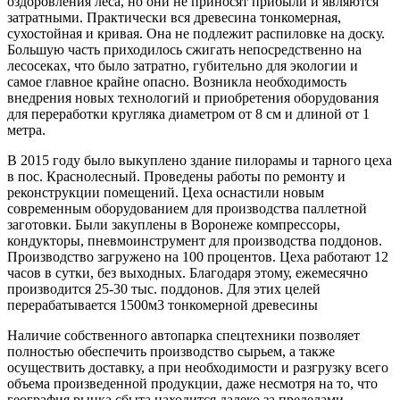
оздоровления леса, но они не приносят прибыли и являются
затратными. Практически вся древесина тонкомерная,
сухостойная и кривая. Она не подлежит распиловке на доску.
Большую часть приходилось сжигать непосредственно на
лесосеках, что было затратно, губительно для экологии и
самое главное крайне опасно. Возникла необходимость
внедрения новых технологий и приобретения оборудования
для переработки кругляка диаметром от 8 см и длиной от 1
метра.
В 2015 году было выкуплено здание пилорамы и тарного цеха
в пос. Краснолесный. Проведены работы по ремонту и
реконструкции помещений. Цеха оснастили новым
современным оборудованием для производства паллетной
заготовки. Были закуплены в Воронеже компрессоры,
кондукторы, пневмоинструмент для производства поддонов.
Производство загружено на 100 процентов. Цеха работают 12
часов в сутки, без выходных. Благодаря этому, ежемесячно
производится 25-30 тыс. поддонов. Для этих целей
перерабатывается 1500м3 тонкомерной древесины
Наличие собственного автопарка спецтехники позволяет
полностью обеспечить производство сырьем, а также
осуществить доставку, а при необходимости и разгрузку всего
объема произведенной продукции, даже несмотря на то, что
география рынка сбыта находится далеко за пределами