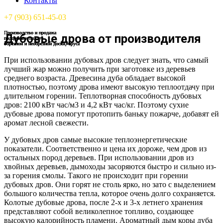
Контакты
+7 (903) 651-45-03
Производство и продажа
Производство и продажа
Производство и продажа
Производство и продажа
Дубовые дрова от производителя
поддонов и паллет
поддонов и паллет
поддонов и паллет
поддонов и паллет
обрезной и необрезной доски, бруса
обрезной и необрезной доски, бруса
обрезной и необрезной доски, бруса
обрезной и необрезной доски, бруса
При использовании дубовых дров следует знать, что самый
лучший жар можно получить при заготовке из деревьев
среднего возраста. Древесина дуба обладает высокой
плотностью, поэтому дрова имеют высокую теплоотдачу при
длительном горении. Теплотворная способность дубовых
дров: 2100 кВт час/м3 и 4,2 кВт час/кг. Поэтому сухие
дубовые дрова помогут протопить баньку пожарче, добавят ей
аромат лесной свежести.
У дубовых дров самые высокие теплоэнергетические
показатели. Соответственно и цена их дороже, чем дров из
остальных пород деревьев. При использовании дров из
хвойных деревьев, дымоходы засоряются быстро и сильно из-
за горения смолы. Такого не происходит при горении
дубовых дров. Они горят не столь ярко, но зато с выделением
большого количества тепла, которое очень долго сохраняется.
Колотые дубовые дрова, после 2-х и 3-х летнего хранения
представляют собой великолепное топливо, создающее
высокую калорийность пламени. Ароматный дым коры дуба