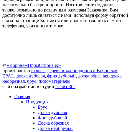
максимально быстро и просто. Изготовление поддонов,
также, возможно по различным размерам Заказчика. Вам
достаточно лишь связаться с нами, используя форму обратной
связи на странице Контакты или просто позвонить нам по
телефонам, указанным там же.
©
«ВоронежПромСтройЛес»
производство
шашек
,
деревянных поддонов в Воронеже
,
EPAL
,
доска дубовая
,
фриз дубовый
,
доска обрезная
,
доска
необрезная
,
брус
,
пиломатериалы
Сайт разработан в студии
"Сайт 36"
Главная
Продукция
Брус
Доска дубовая
Фриз дубовый
Доска обрезная
Доска необрезная